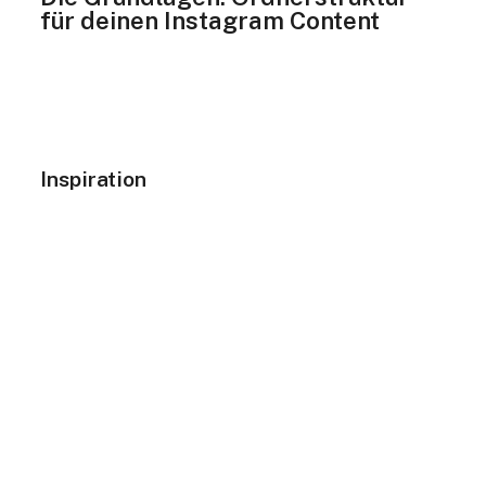
für deinen Instagram Content
Eine durchdachte Ordnerstruktur ist das
Fundament eines gut organisierten Content-
Managements.
Hier sind die wichtigsten Ordner, die du
nutzen solltest:
Inspiration
In diesem Ordner sammelst du alles, was
deine Kreativität anregt. Dazu gehören:
Screenshots von Posts, die dir gefallen.
Farbschemata, die gut zur Markenästhetik
passen.
Layout- und Designideen von anderen
Accounts.
Dieser Ordner dient als kreative Schatztruhe,
in der du jederzeit nach neuen Ideen suchen
kannst, um deine Inhalte ansprechender zu
gestalten.