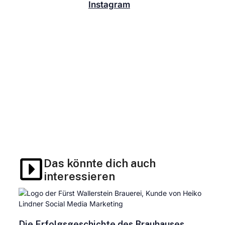
Indem du deinen
Instagram
Content gezielt
vorbereitest und pflegst, ermöglichst du nicht
nur einen reibungslosen Workflow, sondern
unterstützt auch das Wachstum deiner Marke.
Diese Investition in Organisation und Planung
wird sich langfristig in Form von stärkerem
Engagement, einer loyaleren Community und
einer erhöhten Sichtbarkeit auf Instagram
auszahlen.
Nutze diese Tipps, um deinen Instagram-
Auftritt zu boosten. Deine Community wird es
dir danken – und Google auch!
Das könnte dich auch
interessieren
Die Erfolgsgeschichte des Brauhauses