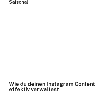
Saisonal
Plane Inhalte im Voraus für besondere
Anlässe, Feiertage oder Jahreszeiten. In
diesem Ordner können sich befinden:
Designs für Feiertage wie Weihnachten
oder Ostern.
Themenbezogene Inhalte für Frühling,
Sommer, Herbst und Winter.
Kampagnenideen für Sales oder Events.
Dieser Ordner stellt sicher, dass du rechtzeitig
mit der Erstellung von saisonalem Content
beginnst und keine wichtigen Gelegenheiten
verpasst.
Wie du deinen Instagram Content
effektiv verwaltest
Ein gut organisierter Content-Workflow ist das
Geheimnis erfolgreicher Marken. Mit diesen
Tipps bleibt dein Instagram Content