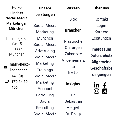
Heiko
Unsere
Wissen
Über uns
Lindner
Leistungen
Social Media
Blog
Kontakt
Marketing in
Social Media
Login
München
Branchen
Marketing
Karriere
München
Leistungen
Tumblingerstr
Plastische
aße 45,
Social Media
Chirurgen
80337
Impressum
Advertising
Zahnärzte
München
Datenschutz
Social Media
Allgemeinärz
Allgemeine
Marketing
mail@heiko-
te
Geschäftsbe
Trainings
lindner.net
KMUs
dingungen
+49 (0)
Social Media
170 24 50
Marketing
Insights
456
Account
Betreuung
Dr.
Social
Sebastian
Recruiting
Helgert
Social Media
Dr. Philip