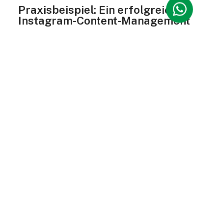
Praxisbeispiel: Ein erfolgreiches
Instagram-Content-Management
Stell dir vor, dein Team plant eine neue
Kampagne für ein Frühlingsangebot. Dank
deiner durchdachten Ordnerstruktur kannst
du:
Inspiration finden
: Du ziehst Ideen aus dem
Ordner „Inspiration“ und findest passende
Designs.
Schnell umsetzen
: Im Ordner „Produktfotos“
hast du hochqualitative Bilder griffbereit.
Emotionen wecken
: Inhalte aus „Hinter den
Kulissen“ sorgen für Authentizität und
Storytelling.
Community einbinden
: Du nutzt User
Generated Content, um deine Kampagne zu
personalisieren.
Das Ergebnis? Eine schnelle, effektive
Umsetzung, die deine Zielgruppe begeistert.