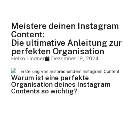
Meistere deinen Instagram
Content:
Die ultimative Anleitung zur
perfekten Organisation
Heiko Lindner
Dezember 19, 2024
Warum ist eine perfekte
Organisation deines Instagram
Contents so wichtig?
Instagram Content ist mehr als nur ein
einfacher Post oder eine Story – es ist der
Schlüssel zu einer erfolgreichen Marke, die in
der digitalen Welt auffällt. Eine durchdachte
Strukturierung deiner Inhalte sorgt für
Effizienz, Kreativität und maximale Wirkung. In