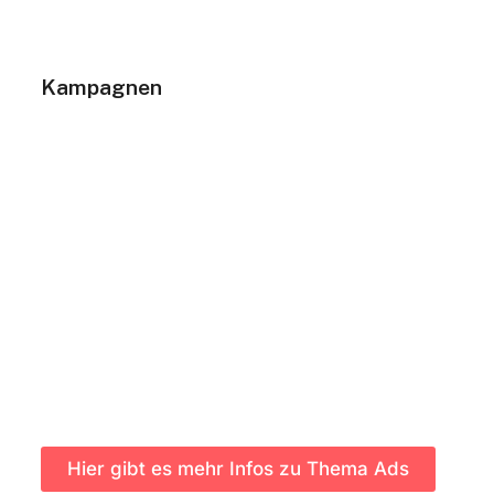
deine Produkte oder Dienstleistungen
ankommen.
Kampagnen
Alle Inhalte, die zu einer spezifischen
Marketingkampagne gehören, sollten in einem
eigenen Ordner gesammelt werden. Hier
kannst du:
Beiträge, Stories und Anzeigenmaterialien
speichern.
Texte und Hashtags für die Kampagne
zentral verwalten.
Designs und Ideen mit deinem Team teilen.
Eine gute Organisation hilft dir, Kampagnen
effizient umzusetzen und den Überblick zu
behalten.
Hier gibt es mehr Infos zu Thema Ads