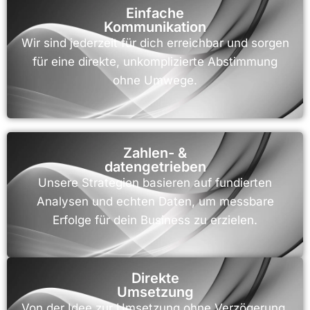
Einfache
Kommunikation
Wir sind jederzeit für dich erreichbar und sorgen
für eine direkte, unkomplizierte Abstimmung
ohne Umwege.
Zahlen- &
datengetrieben
Unsere Strategien basieren auf fundierten
Analysen und echten Daten, um messbare
Erfolge für dein Business zu erzielen.
Direkte
Umsetzung
Von der Idee zur Umsetzung ohne Verzögerung.