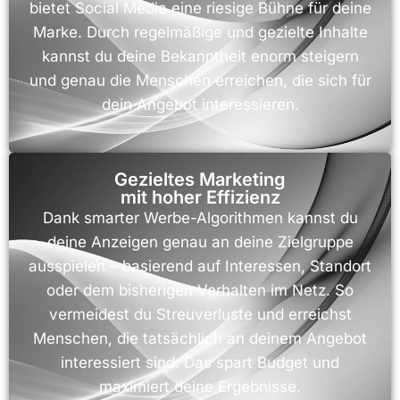
bietet Social Media eine riesige Bühne für deine
Marke. Durch regelmäßige und gezielte Inhalte
kannst du deine Bekanntheit enorm steigern
und genau die Menschen erreichen, die sich für
dein Angebot interessieren.
Gezieltes Marketing
mit hoher Effizienz
Dank smarter Werbe-Algorithmen kannst du
deine Anzeigen genau an deine Zielgruppe
ausspielen – basierend auf Interessen, Standort
oder dem bisherigen Verhalten im Netz. So
vermeidest du Streuverluste und erreichst
Menschen, die tatsächlich an deinem Angebot
interessiert sind. Das spart Budget und
maximiert deine Ergebnisse.