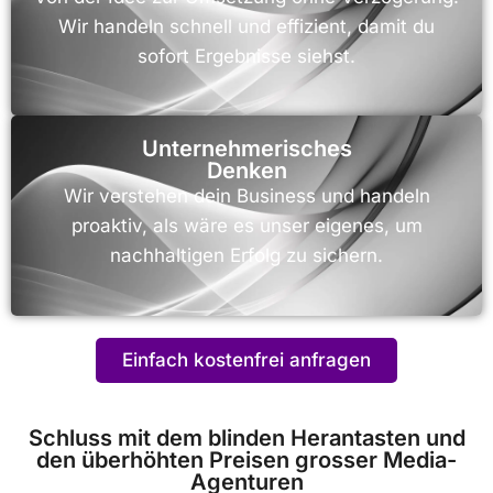
Wir handeln schnell und effizient, damit du
sofort Ergebnisse siehst.
Unternehmerisches
Denken
Wir verstehen dein Business und handeln
proaktiv, als wäre es unser eigenes, um
nachhaltigen Erfolg zu sichern.
Einfach kostenfrei anfragen
Schluss mit dem blinden Herantasten und
den überhöhten Preisen grosser Media-
Agenturen