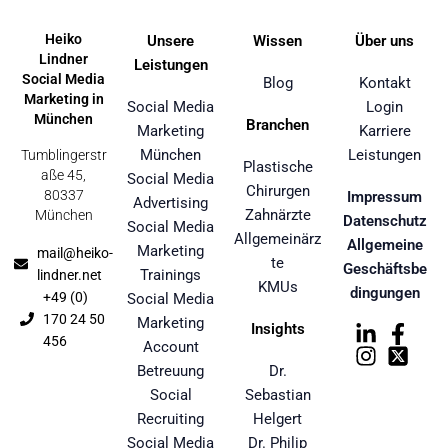
Heiko
Unsere
Wissen
Über uns
Lindner
Leistungen
Social Media
Blog
Kontakt
Marketing in
Social Media
Login
München
Branchen
Marketing
Karriere
München
Leistungen
Tumblingerstr
Plastische
aße 45,
Social Media
Chirurgen
80337
Impressum
Advertising
Zahnärzte
München
Datenschutz
Social Media
Allgemeinärz
Allgemeine
Marketing
mail@heiko-
te
Geschäftsbe
Trainings
lindner.net
KMUs
dingungen
+49 (0)
Social Media
170 24 50
Marketing
Insights
456
Account
Betreuung
Dr.
Social
Sebastian
Recruiting
Helgert
Social Media
Dr. Philip