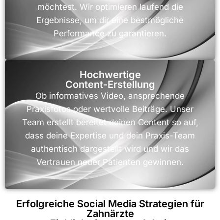
möchtest. Wir optimieren laufend die
Ergebnisse, um dir eine bestmögliche
Performance zu garantieren.
Hochwertige
Content-Erstellung
Ob informatives Video, ansprechende
Praxisfotos oder wertvolle Beiträge. Unser
Team erstellt bereitet deinen Content so auf,
dass deine Expertise und dein Praxis-Team
authentisch dargestellt wird und wir das
Vertrauen neuer Patienten gewinnen.
Erfolgreiche Social Media Strategien für
Zahnärzte