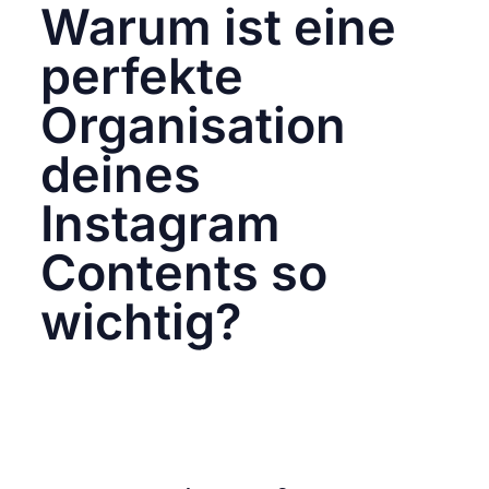
Warum ist eine
perfekte
Organisation
deines
Instagram
Contents so
wichtig?
Instagram Content ist mehr als nur ein einfacher
Post oder eine Story – es ist der Schlüssel zu
einer erfolgreichen Marke, die in der digitalen
Welt auffällt. Eine durchdachte Strukturierung
deiner Inhalte sorgt für Effizienz, Kreativität und
maximale Wirkung. In diesem Artikel zeigen wir