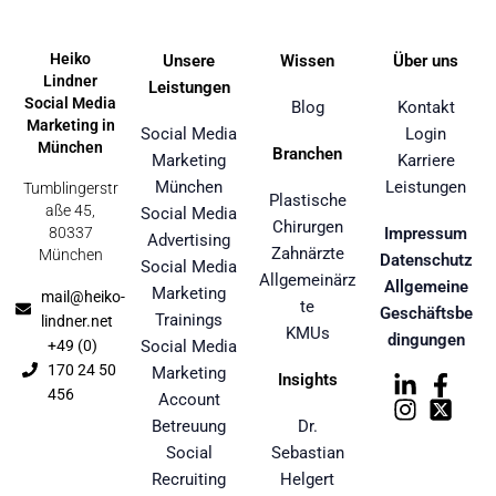
Heiko
Unsere
Wissen
Über uns
Lindner
Leistungen
Social Media
Blog
Kontakt
Marketing in
Social Media
Login
München
Branchen
Marketing
Karriere
München
Leistungen
Tumblingerstr
Plastische
aße 45,
Social Media
Chirurgen
80337
Impressum
Advertising
Zahnärzte
München
Datenschutz
Social Media
Allgemeinärz
Allgemeine
Marketing
mail@heiko-
te
Geschäftsbe
Trainings
lindner.net
KMUs
dingungen
+49 (0)
Social Media
170 24 50
Marketing
Insights
456
Account
Betreuung
Dr.
Social
Sebastian
Recruiting
Helgert