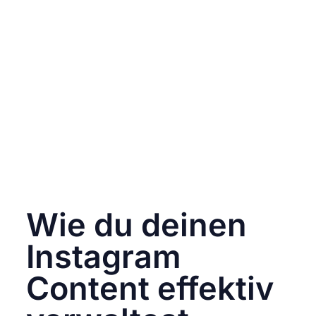
Anlässe, Feiertage oder Jahreszeiten. In
diesem Ordner können sich befinden:
Designs für Feiertage wie Weihnachten
oder Ostern.
Themenbezogene Inhalte für Frühling,
Sommer, Herbst und Winter.
Kampagnenideen für Sales oder Events.
Dieser Ordner stellt sicher, dass du rechtzeitig
mit der Erstellung von saisonalem Content
beginnst und keine wichtigen Gelegenheiten
verpasst.
Wie du deinen
Instagram
Content effektiv