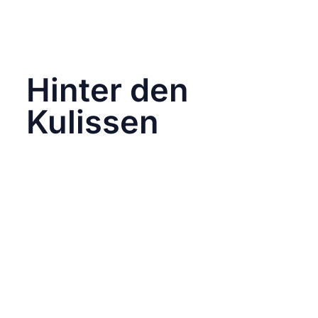
Ein gut organisierter Produktfoto-Ordner spart
dir und deinem Team wertvolle Zeit bei der
Erstellung neuer Posts.
Hinter den
Kulissen
Zeige die menschliche Seite deines
Unternehmens. Inhalte für diesen Ordner
können sein:
Fotos und Videos vom Team bei der Arbeit.
Einblicke in Produktionsprozesse oder
Events.
Authentische Momente, die Vertrauen und
Verbundenheit schaffen.
Dieser Ordner hilft dir, echte Geschichten zu
erzählen und eine emotionale Verbindung zu