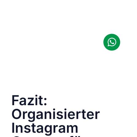
Ordner „Inspiration“ und findest passende
Designs.
Schnell umsetzen
: Im Ordner „Produktfotos“
hast du hochqualitative Bilder griffbereit.
Emotionen wecken
: Inhalte aus „Hinter den
Kulissen“ sorgen für Authentizität und
Storytelling.
Community einbinden
: Du nutzt User
Generated Content, um deine Kampagne zu
personalisieren.
Das Ergebnis? Eine schnelle, effektive
Umsetzung, die deine Zielgruppe begeistert.
Fazit:
Organisierter
Instagram