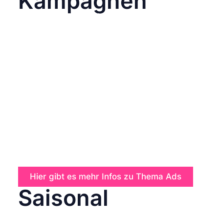
Kampagnen
Alle Inhalte, die zu einer spezifischen
Marketingkampagne gehören, sollten in einem
eigenen Ordner gesammelt werden. Hier
kannst du:
Beiträge, Stories und Anzeigenmaterialien
speichern.
Texte und Hashtags für die Kampagne
zentral verwalten.
Designs und Ideen mit deinem Team teilen.
Eine gute Organisation hilft dir, Kampagnen
effizient umzusetzen und den Überblick zu
behalten.
Hier gibt es mehr Infos zu Thema Ads
Saisonal
Plane Inhalte im Voraus für besondere