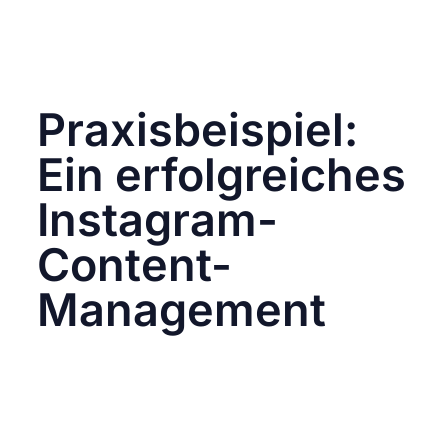
Notion
, um deinen Content zu planen und
zu verwalten. Diese Plattformen machen
die Zusammenarbeit einfacher und
übersichtlicher.
Praxisbeispiel:
Ein erfolgreiches
Instagram-
Content-
Management
Stell dir vor, dein Team plant eine neue
Kampagne für ein Frühlingsangebot. Dank
deiner durchdachten Ordnerstruktur kannst
du:
Inspiration finden
: Du ziehst Ideen aus dem