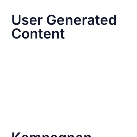
deiner Community aufzubauen.
User Generated
Content
Nutze die Inhalte, die deine Community für
dich erstellt. Beispiele für diesen Ordner:
Fotos und Videos von Kunden, die deine
Produkte verwenden.
Testimonials und Erfahrungsberichte.
Kreative Posts, in denen deine Marke
markiert wurde.
User Generated Content (UGC) stärkt die
Authentizität deiner Marke und zeigt, wie gut
deine Produkte oder Dienstleistungen
ankommen.