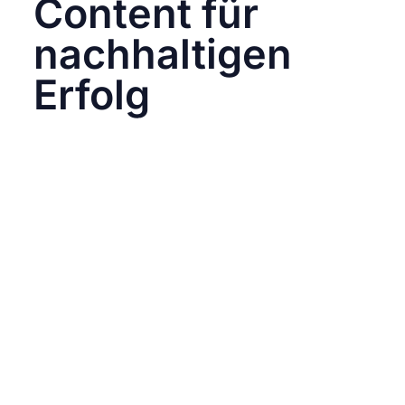
Content für
nachhaltigen
Erfolg
Eine durchdachte Organisation deines
Instagram Contents ist der erste Schritt zu
einer erfolgreichen Social-Media-Strategie.
Mit klaren Ordnern, effizienten Workflows und
kreativer Planung sparst du nicht nur Zeit,
sondern steigerst auch die Qualität deiner
Inhalte.
Darüber hinaus sorgt eine konsistente
Organisation dafür, dass dein gesamtes Team
immer auf dem gleichen Stand ist.
Missverständnisse und Verzögerungen lassen
sich so vermeiden. Besonders in der heutigen
digitalen Welt, in der Trends sich rasend
schnell verändern, verschafft dir ein gut