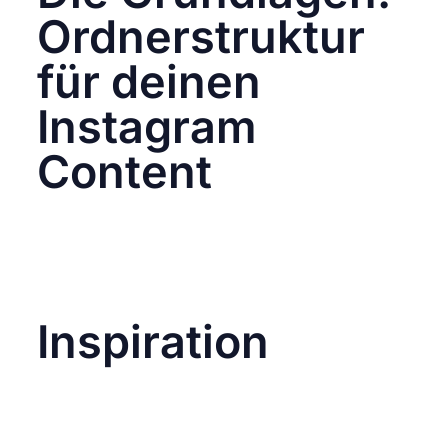
Ordnerstruktur
für deinen
Instagram
Content
Eine durchdachte Ordnerstruktur ist das
Fundament eines gut organisierten Content-
Managements.
Hier sind die wichtigsten Ordner, die du
nutzen solltest:
Inspiration
In diesem Ordner sammelst du alles, was
deine Kreativität anregt. Dazu gehören:
Screenshots von Posts, die dir gefallen.