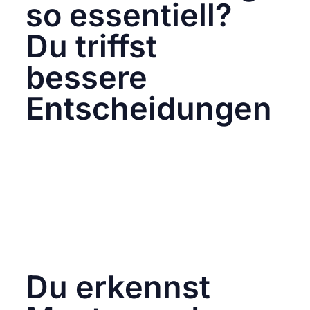
so essentiell?
Du triffst
bessere
Entscheidungen
Ohne Daten triffst du Entscheidungen auf
Basis von Vermutungen – oder persönlichem
Geschmack. Tracking gibt dir eine objektive
Grundlage für:
Welche Inhalte performen wirklich?
Wann ist deine Zielgruppe aktiv?
Welche Kanäle bringen am meisten
Reichweite, Leads oder Umsatz?
Du erkennst