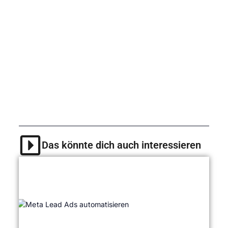
im Marketing. Es hilft dir, deine Zielgruppe zu
verstehen, deine Kampagnen zu optimieren
und deinen Erfolg messbar zu machen. Dabei
musst du kein Datenexperte sein – mit den
richtigen Tools und einem klaren Plan kannst
du schon mit wenigen Klicks echte Kontrolle
über deine Marketingleistung gewinnen.
Das könnte dich auch interessieren