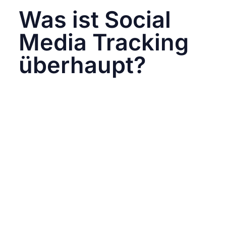
Was ist Social
Media Tracking
überhaupt?
Bevor wir in die Details gehen, klären wir,
worüber wir sprechen.
Social Media Tracking
bedeutet: das
systematische Erfassen, Auswerten und
Interpretieren von Daten, die über deine
Aktivitäten auf Social Media entstehen. Dabei
kann es sich um einfache Metriken wie Likes,
Kommentare oder Follower handeln – oder um
tiefere KPIs wie Conversion Rates, Klickpfade
oder die genaue Customer Journey.
Beispiele für typische Tracking-Daten: