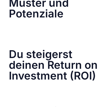
Muster und
Potenziale
Mit Tracking erkennst du,
welche Formate,
Botschaften oder Influencer besonders gut
funktionieren.
So kannst du Ressourcen
gezielt einsetzen und Content gezielt
skalieren.
Du steigerst
deinen Return on
Investment (ROI)
Wenn du weißt, welche Kampagne wirklich
konvertiert, kannst du dein Werbebudget
präziser einsetzen – und vermeidest
Streuverluste.