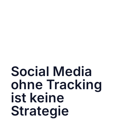
gezielte Optimierung der Landingpage)
40 % Budget einsparen durch Ausschluss
schwacher Zielgruppen
Retargeting nutzen, das nochmal 18 %
mehr Umsatz brachte
Ohne
Social Media Tracking
wären diese
Erkenntnisse unmöglich gewesen – und das
Produkt hätte womöglich als „Flop“ gegolten.
Social Media
ohne Tracking
ist keine
Strategie
Social Media Tracking
ist nicht optional – es
ist die Basis für jede fundierte Entscheidung