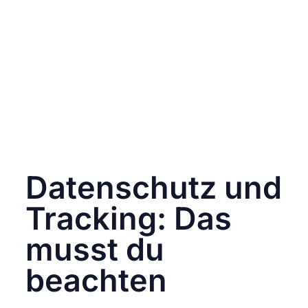
Analytics-Wirrwarr die Übersicht.
Kein Ziel definiert
Ohne klares Ziel (z. B. Leads, Käufe, Traffic)
kannst du auch keine Erfolgsmessung
betreiben.
Tracking ohne Kontext
Eine Conversion ist nicht gleich gut – du
musst auch wissen, wo sie herkommt, was sie
gekostet hat und ob sie deinem Ziel dient.
Datenschutz und
Tracking: Das
musst du
beachten
Seit der DSGVO ist Tracking nicht mehr ganz