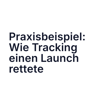
Auswertungen zu sparen.
Auswerten und optimieren
Mindestens monatlich analysieren: Was lief
gut? Was muss weg? Was kannst du
skalieren?
Praxisbeispiel:
Wie Tracking
einen Launch
rettete
Eine mittelgroße Kosmetikmarke wollte ein
neues Produkt über Instagram Ads launchen –
Budget: 15.000 €. Durch korrektes Tracking
mit Pixel, UTM und Zielseiten-Analyse
konnten sie:
die Conversion Rate verdoppeln (durch