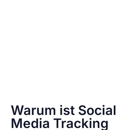
Engagement-Raten (Likes, Shares,
Kommentare)
Klicks auf Links (z. B. über Bit.ly oder UTM-
Parameter)
Website-Besuche über Social Posts
Conversions wie Newsletter-Anmeldungen,
Käufe oder Anfragen
View-through Conversions (z. B. bei Meta-
Ads)
Social Media Tracking umfasst sowohl:
On-Platform Tracking
(z. B. Instagram
Insights, TikTok Analytics)
Off-Platform Tracking
(z. B. Google
Analytics, Meta Pixel, CRM-Verknüpfung)
Warum ist Social
Media Tracking