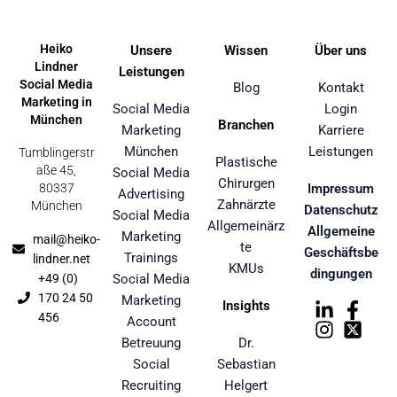
Heiko
Unsere
Wissen
Über uns
Lindner
Leistungen
Social Media
Blog
Kontakt
Marketing in
Social Media
Login
München
Branchen
Marketing
Karriere
München
Leistungen
Tumblingerstr
Plastische
aße 45,
Social Media
Chirurgen
80337
Impressum
Advertising
Zahnärzte
München
Datenschutz
Social Media
Allgemeinärz
Allgemeine
Marketing
mail@heiko-
te
Geschäftsbe
Trainings
lindner.net
KMUs
dingungen
+49 (0)
Social Media
170 24 50
Marketing
Insights
456
Account
Betreuung
Dr.
Social
Sebastian
Recruiting
Helgert