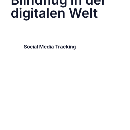
digitalen Welt
Stell dir vor, du fährst mit deinem Auto bei
dichtem Nebel, ohne Navi, ohne Tacho – und
hoffst einfach, dass du richtig abgebogen bist.
Genau so fühlt sich Social Media Marketing
ohne
Social Media Tracking
an. Du postest,
du wirbst, du kommentierst – aber hast keinen
echten Überblick, was davon funktioniert. Das
Resultat? Verbranntes Budget, verpasste
Chancen und Frust im Team.
Dabei war es nie einfacher, Marketingdaten in
Echtzeit zu erfassen und fundierte
Entscheidungen zu treffen. In diesem Artikel
zeige ich dir, warum
Social Media Tracking
die unverzichtbare Grundlage für jedes
erfolgreiche Marketing ist, welche Fehler du
vermeiden solltest und wie du mit einfachen
Mitteln den Überblick zurückgewinnst.