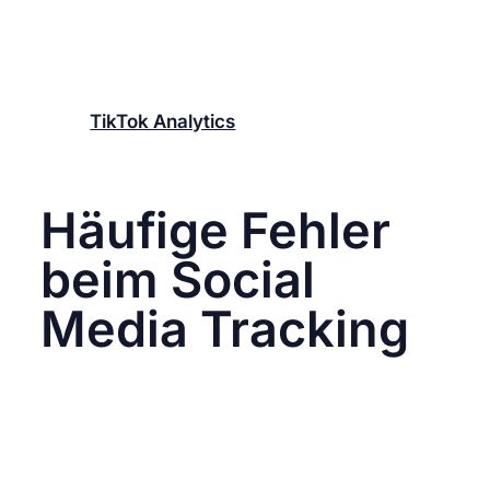
Social Media Plattform-Insights
Jede Plattform hat ihre eigenen
Analysebereiche – nutze sie regelmäßig:
Instagram Insights
TikTok Analytics
LinkedIn Analytics
YouTube Studio
Häufige Fehler
beim Social
Media Tracking
Nur auf Vanity Metrics schauen
Follower-Zahlen sagen wenig aus. Viel
wichtiger sind Engagement und Conversion.
Keine UTM-Parameter nutzen
Ohne klar markierte Links verlierst du im