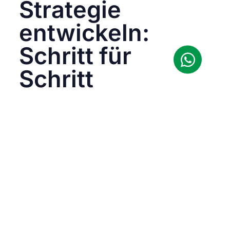
Strategie
entwickeln:
Schritt für
Schritt
Ziele definieren
Willst du Reichweite, Leads oder Sales? Je
nach Ziel unterscheidet sich dein Tracking-
Fokus.
KPI-Set festlegen
Welche Metriken sind für dich
entscheidend?
Tools einrichten
Meta Pixel, GA4, UTM-Parameter, Consent-
Banner – alles sauber aufsetzen.
Reports automatisieren
Nutze Dashboards (z. B. Looker Studio oder
Supermetrics), um dir regelmäßige