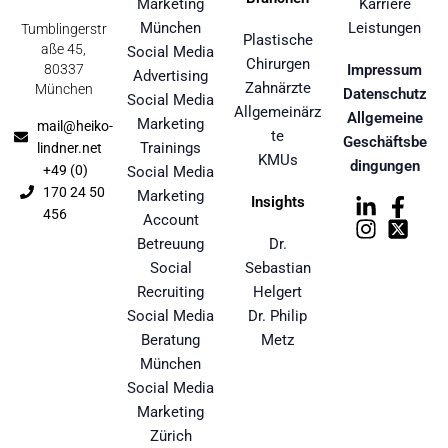
Marketing
Karriere
München
Leistungen
Tumblingerstr
Plastische
aße 45,
Social Media
Chirurgen
80337
Impressum
Advertising
Zahnärzte
München
Datenschutz
Social Media
Allgemeinärz
Allgemeine
Marketing
mail@heiko-
te
Geschäftsbe
Trainings
lindner.net
KMUs
dingungen
+49 (0)
Social Media
170 24 50
Marketing
Insights
456
Account
Betreuung
Dr.
Social
Sebastian
Recruiting
Helgert
Social Media
Dr. Philip
Beratung
Metz
München
Social Media
Marketing
Zürich