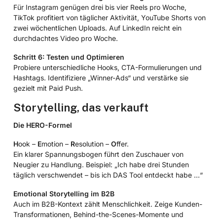
Für Instagram genügen drei bis vier Reels pro Woche,
TikTok profitiert von täglicher Aktivität, YouTube Shorts von
zwei wöchentlichen Uploads. Auf LinkedIn reicht ein
durchdachtes Video pro Woche.
Schritt 6: Testen und Optimieren
Probiere unterschiedliche Hooks, CTA-Formulierungen und
Hashtags. Identifiziere „Winner-Ads“ und verstärke sie
gezielt mit Paid Push.
Storytelling, das verkauft
Die HERO-Formel
H
ook –
E
motion –
R
esolution –
O
ffer.
Ein klarer Spannungsbogen führt den Zuschauer von
Neugier zu Handlung. Beispiel: „Ich habe drei Stunden
täglich verschwendet – bis ich DAS Tool entdeckt habe …“
Emotional Storytelling im B2B
Auch im B2B-Kontext zählt Menschlichkeit. Zeige Kunden-
Transformationen, Behind-the-Scenes-Momente und