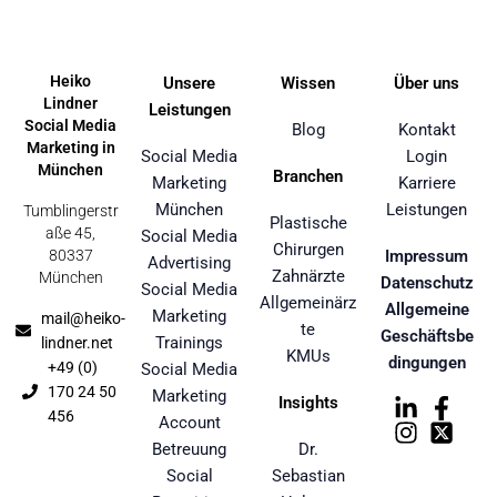
Heiko
Unsere
Wissen
Über uns
Lindner
Leistungen
Social Media
Blog
Kontakt
Marketing in
Social Media
Login
München
Branchen
Marketing
Karriere
München
Leistungen
Tumblingerstr
Plastische
aße 45,
Social Media
Chirurgen
80337
Impressum
Advertising
Zahnärzte
München
Datenschutz
Social Media
Allgemeinärz
Allgemeine
Marketing
mail@heiko-
te
Geschäftsbe
Trainings
lindner.net
KMUs
dingungen
+49 (0)
Social Media
170 24 50
Marketing
Insights
456
Account
Betreuung
Dr.
Social
Sebastian