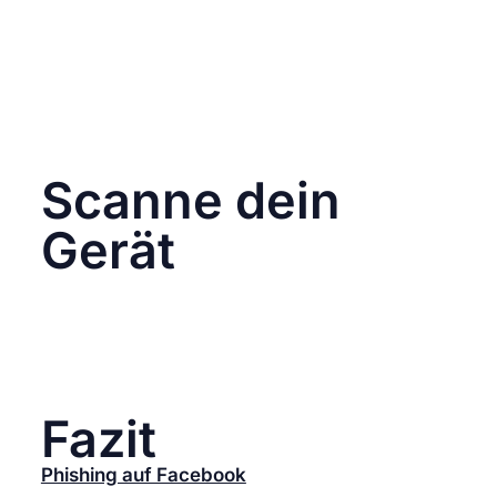
Diese Sicherheitsmaßnahme fügt Konto eine
zusätzliche Schutzebene hinzu, indem sie
einen zusätzlichen Code erfordert, der zum
Beispiel an dein Mobilgerät gesendet wird.
Dies macht es Angreifern schwerer, auf dein
Konto zuzugreifen, selbst wenn sie dein
Passwort kennen.
Scanne dein
Gerät
Stelle sicher, dass dein Computer oder
Mobilgerät frei von Malware ist. Verwenden
ein zuverlässiges Antivirenprogramm, um dein
System zu scannen und eventuelle
Schadsoftware zu entfernen.
Fazit
Phishing auf Facebook
ist eine ernsthafte