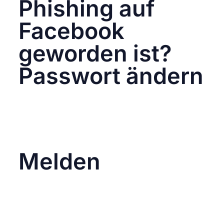
Phishing auf
Facebook
geworden ist?
Passwort ändern
Ändere sofort dein Facebook-Passwort und
die Passwörter aller anderen Konten, die
möglicherweise betroffen sein könnten.
Verwende ein starkes, einzigartiges Passwort
für jedes einzelne Konto.
Melden
Informiere Facebook über den Vorfall. Dies
kann helfen, andere Nutzer vor ähnlichen
Angriffen zu schützen. Facebook bietet dafür
spezielle Meldeoptionen in den Einstellungen
an. Du kannst auch über diesen Link Kontakt