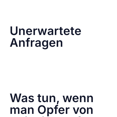
Unternehmen achten in der Regel auf eine
korrekte Sprache. Wenn eine Nachricht oder
E-Mail schlampig geschrieben ist, solltest du
misstrauisch werden.
Unerwartete
Anfragen
Sei misstrauisch gegenüber Nachrichten oder
Posts, die dich auffordern, persönliche
Informationen preiszugeben oder sich
dringend irgendwo einzuloggen. Facebook
wird niemals per Nachricht nach deinem
Passwort oder anderen sensiblen
Informationen fragen.
Was tun, wenn
man Opfer von