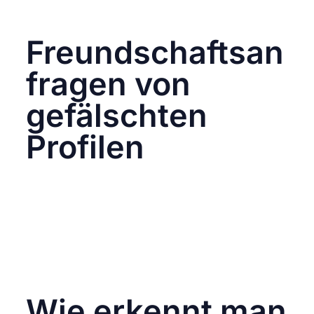
Anmeldedaten zu bewegen.
Freundschaftsan
fragen von
gefälschten
Profilen
Phishing-Angreifer können auch gefälschte
Profile erstellen und Freundschaftsanfragen
senden. Sobald die Anfrage angenommen
wird, können sie Phishing-Nachrichten
senden oder versuchen, weitere persönliche
Informationen zu sammeln, die für andere
betrügerische Aktivitäten verwendet werden
können.
Wie erkennt man