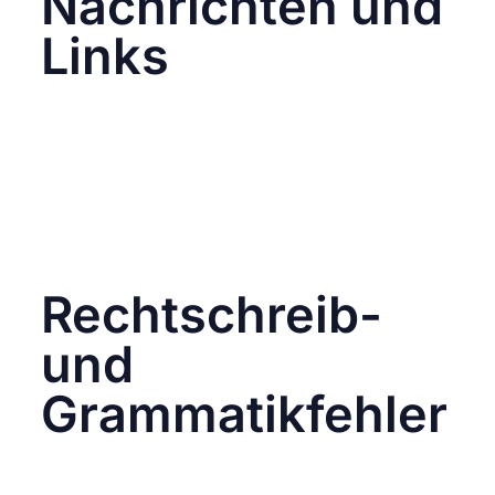
Nachrichten und
Links
Sei vorsichtig bei Nachrichten, die Links
enthalten, insbesondere wenn sie von
unbekannten Personen stammen oder
ungewöhnlich erscheinen. Wenn eine
Nachricht von einem Freund kommt, aber
untypisch für ihn ist, kontaktiere ihn über
einen anderen Kommunikationsweg, um die
Echtheit zu überprüfen.
Rechtschreib-
und
Grammatikfehler
Phishing-Nachrichten enthalten oft
Rechtschreib- und Grammatikfehler. Seriöse