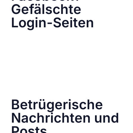
Gefälschte
Login-Seiten
Eine der häufigsten Methoden, die von
Phishing-Angreifern verwendet wird, ist das
Erstellen von gefälschten Login-Seiten. Diese
Seiten sehen fast identisch mit der echten
Facebook-Login-Seite aus. Wenn Nutzer ihre
Anmeldedaten eingeben, werden diese direkt
an die Betrüger weitergeleitet. Diese
gefälschten Seiten können über E-Mails,
Nachrichten oder sogar
Suchmaschinenergebnisse verbreitet werden.
Betrügerische
Nachrichten und
Posts