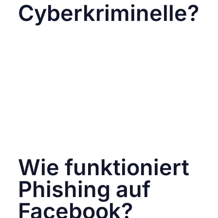
Cyberkriminelle?
Facebook hat weltweit über zwei Milliarden
aktive Nutzer und ist damit eine der größten
Social-Media-Plattformen. Die große
Nutzerbasis und die Vielzahl an persönlichen
Informationen, die auf der Plattform geteilt
werden, machen Facebook zu einem
attraktiven Ziel für Phishing-Angriffe. Darüber
hinaus vertrauen viele Nutzer der Plattform
und sind daher möglicherweise weniger
skeptisch gegenüber Nachrichten, die
scheinbar von Freunden, Bekannten oder der
Plattform selbst stammen.
Wie funktioniert
Phishing auf
Facebook?