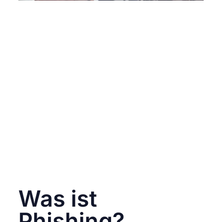
Mit über zwei Milliarden Nutzern weltweit ist
Facebook nicht nur eine Plattform zum Teilen
von Momenten und zum Vernetzen mit
Freunden und Familie, sondern auch ein
lukratives Ziel für Cyberkriminelle. Phishing-
Angriffe auf Facebook haben in den letzten
Jahren zugenommen und stellen eine
ernsthafte Bedrohung für die Sicherheit
unserer persönlichen Daten dar. Doch was
genau ist Phishing, und wie kannst du dich
davor schützen? In diesem Blogbeitrag
werden wir die gängigsten Phishing-Methoden
auf Facebook erläutern, dir zeigen, wie du
diese Angriffe erkennen kannst, und
praktische Tipps geben, um deine Online-
Sicherheit zu erhöhen. Bleibe stets wachsam
und schütze dich vor Betrug!
Was ist
Phishing?