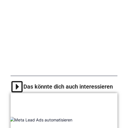
Bedrohung, die ständige Wachsamkeit
erfordert. Durch das Erkennen der Anzeichen
von Phishing und das Ergreifen geeigneter
Maßnahmen kannst du dein Konto und deine
persönlichen Daten besser schützen. Denke
immer daran: Sei vorsichtig und bleibe
informiert, um dich und deine Daten vor
Phishing-Angriffen zu schützen.
Das könnte dich auch interessieren