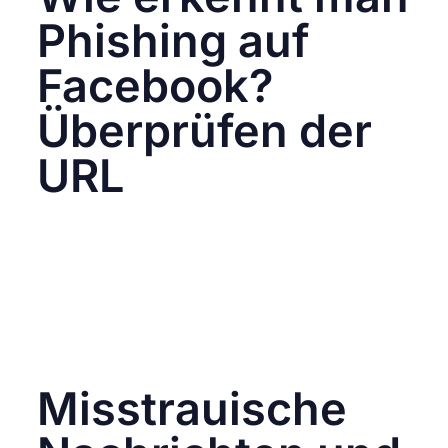
Phishing auf
Facebook?
Überprüfen der
URL
Achte darauf, dass die URL der Facebook-
Login-Seite immer „facebook.com“ lautet.
Gefälschte Seiten haben oft leicht
abweichende URLs wie „faceboook.com“ oder
„facebook-login.com“. Ein sicheres Anzeichen
für eine legitime Facebook-Seite ist das
HTTPS-Protokoll in der URL-Leiste Ihres
Browsers.
Misstrauische