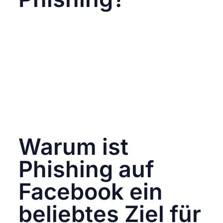
Phishing ist eine betrügerische Methode, bei
der Kriminelle versuchen, an persönliche und
sensible Informationen wie Passwörter,
Kreditkartennummern oder andere persönliche
Daten zu gelangen. Dies geschieht oft durch
gefälschte E-Mails, Webseiten oder
Nachrichten, die von vertrauenswürdigen
Unternehmen oder Personen zu stammen
scheinen. Das Ziel ist es, das Opfer dazu zu
bringen, auf einen Link zu klicken oder
vertrauliche Informationen preiszugeben.
Warum ist
Phishing auf
Facebook ein
beliebtes Ziel für