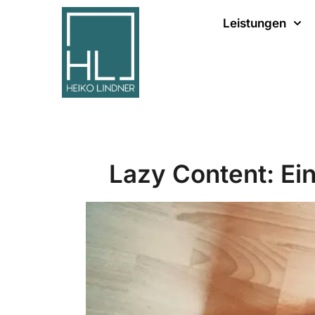
Leistungen
Lazy Content: Ein