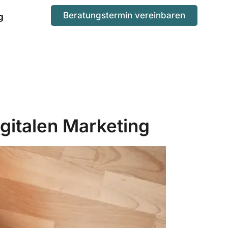
Beratungstermin vereinbaren
g
igitalen Marketing