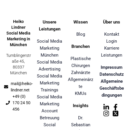
Heiko
Unsere
Wissen
Über uns
Lindner
Leistungen
Social Media
Blog
Kontakt
Marketing in
Social Media
Login
München
Branchen
Marketing
Karriere
München
Leistungen
Tumblingerstr
Plastische
aße 45,
Social Media
Chirurgen
80337
Impressum
Advertising
Zahnärzte
München
Datenschutz
Social Media
Allgemeinärz
Allgemeine
Marketing
mail@heiko-
te
Geschäftsbe
Trainings
lindner.net
KMUs
dingungen
+49 (0)
Social Media
170 24 50
Marketing
Insights
456
Account
Betreuung
Dr.
Social
Sebastian