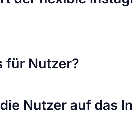
etzt selbst entscheiden, wie ihre Beiträge in der Profi
gs im Raster zu „croppen“ oder anzupassen, gibt mehr K
 quadratischen, vertikalen oder sogar Panoramaausschn
lassen.
eator die Reihenfolge ihrer Posts im Raster flexibel ums
 für Nutzer?
 praktische Lösung für die Probleme mit abgeschnittenen 
igner und Marken ist das ein Schritt in die richtige Ric
 die Nutzer auf das 
Kompromiss gedacht ist, bleiben viele User skeptisch. De