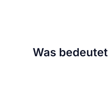
Änderungen überhaupt einführen, wenn 
Hier ein paar Stimmen aus der Commun
„Schön, dass Instagram das Raster a
„Ich will einfach meinen alten quadr
„Das flexible Raster ist cool, aber ich
Was bedeutet 
Die neuen Tools und Formate bieten zw
Planung ist alles:
Creator sollten ihre
optimal dargestellt werden.
Neuer Fokus auf Profil-Ästhetik:
Mit 
optimieren – ein Muss für Unternehm
Engagement beobachten:
Analysiere
Anpassungen, um weiterhin gut per