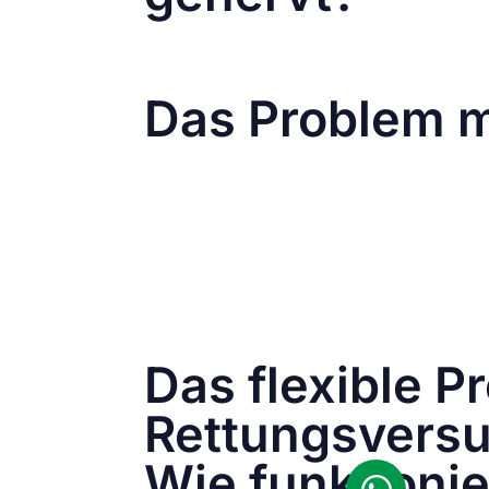
Mit dem Hochformat-Posting (1080px x 
eingeschlagen wie TikTok. Doch der Sc
Das Problem m
Unübersichtliche Profile:
Die neuen F
Profilansicht passen. Besonders für M
großes Ärgernis.
Abgeschnittene Inhalte:
Viele ältere
die viel Zeit und Mühe in ihre Inhalt
Zwang zur Anpassung:
Creator und 
was viel Zeit und Ressourcen verschl
Das flexible P
Rettungsvers
Wie funktionie