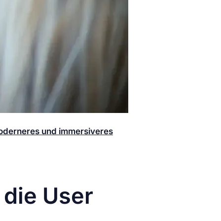
1350px) und einer überarbeiteten
derneres und immersiveres
nübersichtliche Profile,
en zu glätten – mit einem
flexiblen
 die User