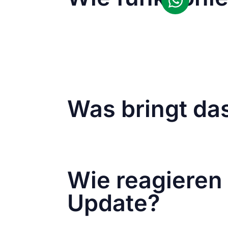
Manuelle Anpassung:
Nutzer können j
Möglichkeit, das Format eines Postin
Variable Größen:
Du kannst zwischen
ästhetisch und konsistent wirken zu 
Drag-and-Drop:
Zusätzlich können Cr
prominent zu platzieren.
Was bringt das
Das flexible Profil-Raster bietet eine
Besonders für Künstler, Fotografen, Des
wieder kreativ durchstarten zu können.
Wie reagieren
Update?
Obwohl das flexible Profil-Raster als 