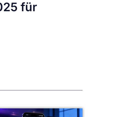
025 für
vativ sein – doch der Schuss ging
ieder milde zu stimmen, doch viele
ator und Unternehmen: kreativ bleiben,