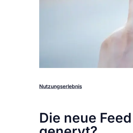
Im Januar 2025 hat Instagram mit der 
Feedansicht für ordentlich Unmut bei d
Nutzungserlebnis
sorgen sollten, stoße
abgeschnittene Inhalte und eine Flut 
Profil-Raster
.
Die neue Feed
genervt?