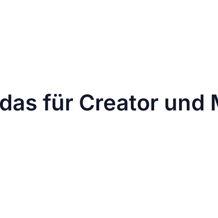
sie so viele Probleme mit sich bringen?
ity:
npasst, aber die Feedansicht nervt trotzdem.“
atischen Feed zurück!“
 hoffe, das ist nicht nur ein kurzfristiges Pflaster für di
das für Creator und
ar Chancen, erfordern aber auch eine Überarbeitung de
 Inhalte bereits beim Erstellen so anpassen, dass sie so
den flexiblen Anpassungen lässt sich die visuelle Gesam
en und Influencer.
, wie deine Community auf die neuen Formate reagiert. V
formen zu können.