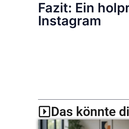
Fazit: Ein holp
Instagram
Mit den neuen Hochformat-Postings un
zunächst nach hinten los. Das flexible 
Nutzer sehnen sich nach einer einfac
Ob die Änderungen langfristig akzeptie
anpassen und das Beste aus den neuen
Das könnte di