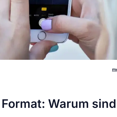
Einführung eines neuen Hochformat-Postings (1080px x 
en Nutzern gesorgt. Die Änderungen, die wohl für ein
mo
n vielen Usern sauer auf. Die Folge: Beschwerden über u
an Negativ-Feedback. Doch Instagram versucht, die Wog
 Format: Warum sind