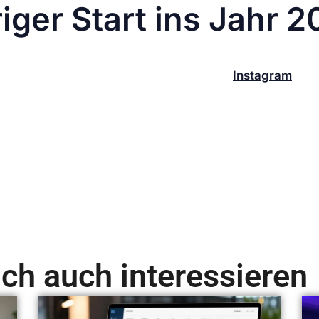
riger Start ins Jahr 2
d der überarbeiteten Feedansicht wollte
Instagram
inno
Profil-Raster ist ein erster Schritt, um die Community w
heren und bewährten Instagram-Erfahrung zurück.
rt werden, bleibt abzuwarten. Bis dahin heißt es für Cre
 Möglichkeiten herausholen!
ch auch interessieren