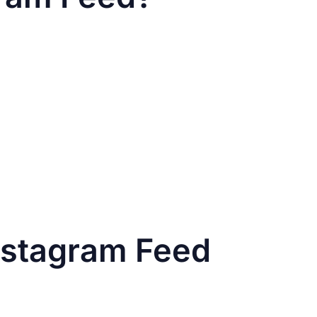
lansicht angezeigt werden. Die
ontrolle zurück.
itten wählen, um dein Profil wieder
ortieren, um ihre wichtigsten Inhalte
Bildern und unharmonischen Profilen.
htung, um trotz des neuen Formats
Instagram Feed
r allgemeine Tenor:
Warum die