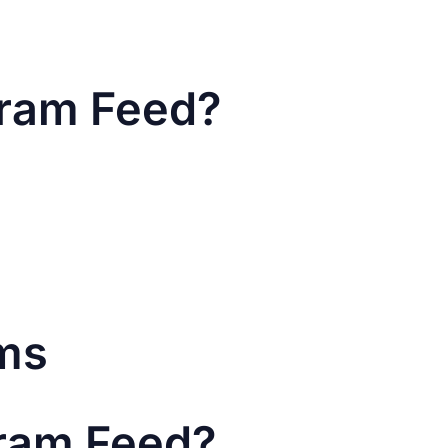
at Instagram eine ähnliche Richtung
ommen.
gram Feed?
ber in das quadratische Raster der
ild ihres Profils verlassen, ist das ein
 korrekt dargestellt, was bei Nutzern,
gt.
tegie von Grund auf zu überdenken –
ams
gram Feed?