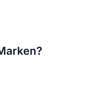
e Probleme.“
 Marken?
r Content-Strategie:
wohl im Feed als auch im Profilraster
twirkung eines Profils gezielt
ielleicht brauchst du kleine