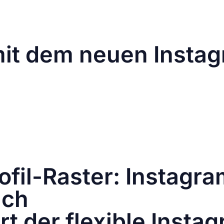
1350px) und der nun bildschirmfüllenden Feedansicht h
hritt ist alles andere als gut bei der Community angek
it dem neuen Insta
ormate führen dazu, dass viele Postings nicht mehr sau
arken und Creator, die sich auf ein ästhetisches Gesamtb
 Postings werden in der Feedansicht plötzlich nicht mehr
e gesteckt haben, verständlicherweise für Frustration sor
Unternehmen fühlen sich gezwungen, ihre Content-Stra
ingt.
rofil-Raster: Instagr
uch
rt der flexible Insta