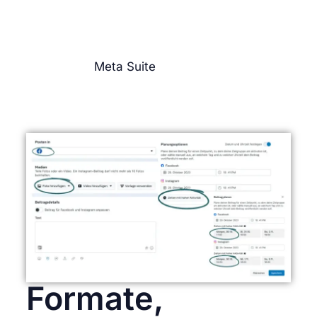
Message eher in Carousells zu verpacken
und halte dich bei der Caption kurz
Füge einen Call-to-Action (CTA) hinzu
Tipp: In der
Meta Suite
kannst du Schritt für
Schritt den perfekten Business Post erstellen
und das tolle daran, Meta macht es uns
wirklich leicht.
Formate,