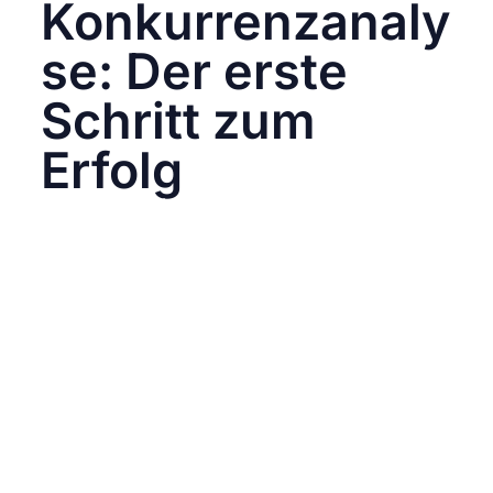
Konkurrenzanaly
se: Der erste
Schritt zum
Erfolg
Bevor wir in die Welt der sozialen Medien
eintauchen, ist eine gründliche
Konkurrenzanalyse der erste Schritt. Die
Konkurrenzanalyse hilft zu verstehen, was
deine Mitbewerber im Bereich Social Media
tun, um ihre Zielgruppe(n) zu erreichen.
Eine sorgfältige Analyse der Wettbewerber
ermöglicht es, deren Stärken und Schwächen
zu identifizieren.
Welche Plattformen nutzen sie?
Welche Art von Inhalten erstellen sie?