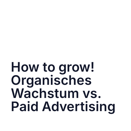
diese Tools sind essentiell, um das Beste aus
der Plattform herauszuholen.
Darüber hinaus gibt es zahlreiche Hacks und
Tricks, die dir helfen, deine Sichtbarkeit zu
steigern und deine Interaktionen zu
maximieren. Beispiele sind Hashtags, eine
optimale Timing-Strategie für Posts oder auch
die Zusammenarbeit mit Influencern.
How to grow!
Organisches
Wachstum vs.
Paid Advertising
Um dein Wachstum zu fördern, stehen dir
zwei grundlegende Ansätze zur Verfügung:
Organisches Wachstum und Paid Advertising.