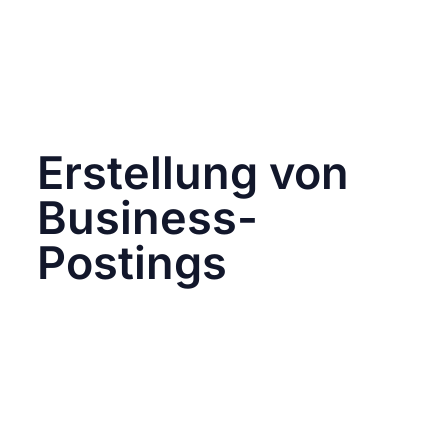
Wie interagieren sie mit ihrer Zielgruppe?
Diese Erkenntnisse sind entscheidend, um
eine Social Media Strategie zu gestalten und
sicherzustellen, dass du dich positionierst und
dir deinen Platz im Wettbewerb sicherst.
Erstellung von
Business-
Postings
Die Erstellung ansprechender und kreativer
Inhalte ist der Schlüssel zu einer erfolgreichen
Social-Media-Präsenz. Deine Aufgabe ist es,
die Aufmerksamkeit deiner Zielgruppe auf
dein Business zu ziehen und sie zum engagen
zu animieren.
Wie gehst du nun also vor, um deinen Post zu