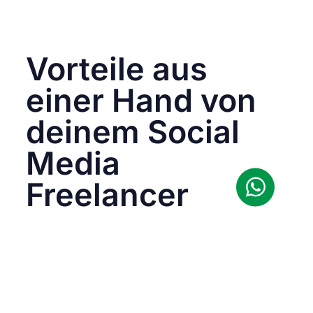
vorbereiteten Strategie und Schritt für Schritt
besprechen wir die für dich passenden
Optionen.
Vorteile aus
einer Hand von
deinem Social
Media
Freelancer
Ich scheue mich nicht, dir mein Wissen und
meine Erfahrungen weiterzugeben. Ganz im
Gegenteil. Bei mir bekommst du:
Fachwissen und Erfahrung:
Mit meinen
Workshops habe ich mich darauf
spezialisiert, Trends, Best Practices und