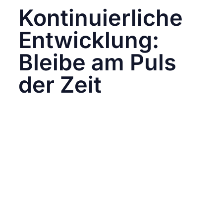
Kontinuierliche
Entwicklung:
Bleibe am Puls
der Zeit
Die Dynamik der sozialen Medien verlangt von
dir eine wichtige Erkenntnis: Social Media ist
einem ständigen Wandel unterworfen. Neue
Plattformen, sich verändernde Algorithmen
und aufkommende Trends sind an der
Tagesordnung. Um in diesem sich rasch
entwickelnden Umfeld erfolgreich zu sein, ist
fortlaufende Weiterbildung und Anpassung
unabdingbar.
Halte dich stets über die neuesten
Entwicklungen auf dem Laufenden und