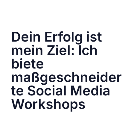
motiviere dich selbst, dasselbe zu tun. Es ist
grundlegend, sich diesen Veränderungen
anzupassen, um relevante und erfolgreiche
Strategien beizubehalten.
Dein Erfolg ist
mein Ziel: Ich
biete
maßgeschneider
te Social Media
Workshops
Social Media ist keine Rocket Science und ich
möchte mein Wissen und meine Erfahrungen
weitergeben, um auch Unternehmen mit
kleinen Budgets zu helfen, ihre Social Media