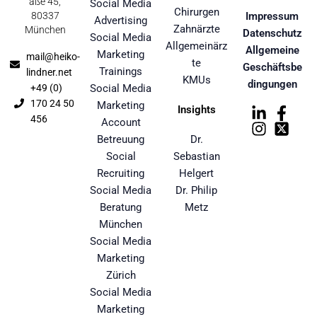
aße 45,
Social Media
Chirurgen
80337
Impressum
Advertising
Zahnärzte
München
Datenschutz
Social Media
Allgemeinärz
Allgemeine
Marketing
mail@heiko-
te
Geschäftsbe
Trainings
lindner.net
KMUs
dingungen
+49 (0)
Social Media
170 24 50
Marketing
Insights
456
Account
Betreuung
Dr.
Social
Sebastian
Recruiting
Helgert
Social Media
Dr. Philip
Beratung
Metz
München
Social Media
Marketing
Zürich
Social Media
Marketing