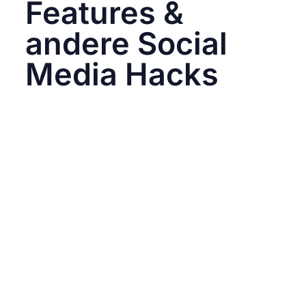
Features &
andere Social
Media Hacks
Die unterschiedlichen Plattformen bieten dir
eine Vielzahl von Formaten, darunter Bilder,
Videos, Stories, Livestreams, Umfragen und
mehr. Jedes Format hat seine eigene Dynamik
und kann genutzt werden, um spezifische
Ziele zu erreichen.
Neben den grundlegenden Informationen zu
den Formaten erkläre ich dir in meinen Social
Media Workshops die Bedeutung der Features
und Tools, die oft und leider unterbewertet
werden. Von Insights, um den Erfolg von
Posts zu messen, über gezielte
Werbemöglichkeiten bis hin zu Funktionen zur
direkten Interaktion mit deiner Zielgruppe –