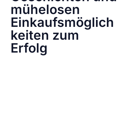
mühelosen
Einkaufsmöglich
keiten zum
Erfolg
Insgesamt gesehen ist ein erfolgreicher
Instagram Shopping-Auftritt keine einfache
Angelegenheit, sondern durch strategisches
Handeln und eine gezielte Kommunikation
perfektioniert wird. Hochwertige Visuals
erwecken deine Produkte zum Leben und
erzählen Geschichten, die eine emotionale
Bindung zu deiner Zielgruppe aufbauen.
Kreative Hashtags und Markierungen steigern
die Reichweite deiner Marke. Durch
regelmäßige Updates und Ankündigungen
hältst du die Aufmerksamkeit deiner Follower