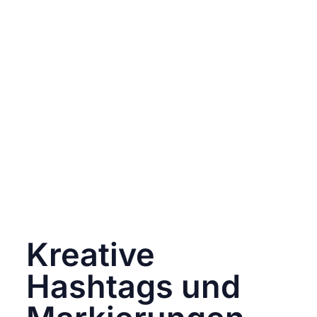
Denke daran, dass Instagram Shopping nicht
nur ein Verkaufskanal ist, sondern auch eine
Bühne für deine Markengeschichte. Jeder
Beitrag, jedes Bild und jede Story sollte einen
Teil dieser Geschichte erzählen. Baue eine
Erzählung auf, die deine Zielgruppe nicht nur
anspricht, sondern sie auch dazu inspiriert,
Teil deiner Geschichte zu werden.
Instagram ist mehr als nur eine Plattform – es
ist ein Schauplatz für deine Geschichte, die
nicht nur Produkte, sondern auch eine Marke
lebendig werden lässt. Erzähle deine
Geschichte, und lass deine Kunden die Helden
darin sein. 📖✨
Kreative
Hashtags und