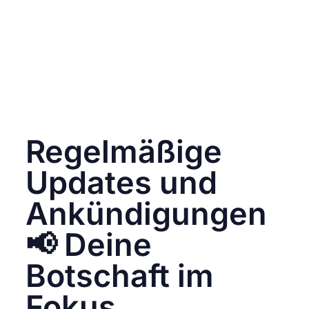
Schaffung einer engagierten Community.
Experimentiere mit verschiedenen
Kombinationen, sei aber auch darauf bedacht,
dass die Hashtags zu deiner Marke passen
und den gewünschten Ton treffen. Damit
werden deine Produkte nicht nur gesehen,
sondern auch zu einem Teil der Instagram-
Gespräche. 🌟🚀
Regelmäßige
Updates und
Ankündigungen
📢 Deine
Botschaft im
Fokus