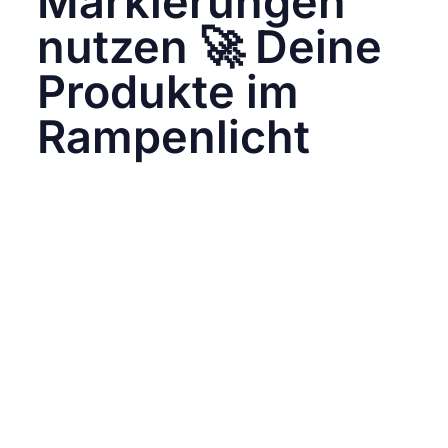
Markierungen
nutzen 🚀 Deine
Produkte im
Rampenlicht
Hashtags und Markierungen sind nicht nur
simple Hinzufügungen zu deinen Posts – sie
sind der Schlüssel zur Steigerung der
Sichtbarkeit und Interaktion auf Instagram.
Hier erfährst du, wie du diese Tools kreativ
nutzen kannst, um deine Produkte ins
Rampenlicht zu rücken.
Relevante Hashtags wählen:
Die Verwendung
von relevanten Hashtags ist entscheidend für
die Auffindbarkeit deiner Beiträge. Stelle
sicher, dass die Hashtags sowohl allgemein
als auch spezifisch für deine Branche oder
Nische sind. Kombiniere populäre Hashtags