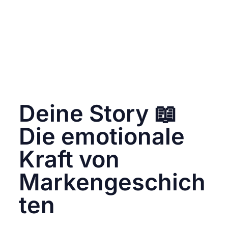
sicher, dass Farben, Filter und Bildkomposition
harmonisch aufeinander abgestimmt sind.
Mit hochwertigen Visuals auf Instagram zeigst
du nicht nur deine Produkte, sondern schaffst
eine visuelle Identität, die deine Marke
unverwechselbar macht. Ein Bild sagt mehr
als tausend Worte – sorge dafür, dass deine
Bilder die richtige Geschichte erzählen. 🌟📸
Deine Story 📖
Die emotionale
Kraft von
Markengeschich
ten
Beim Thema Instagram Shopping geht es