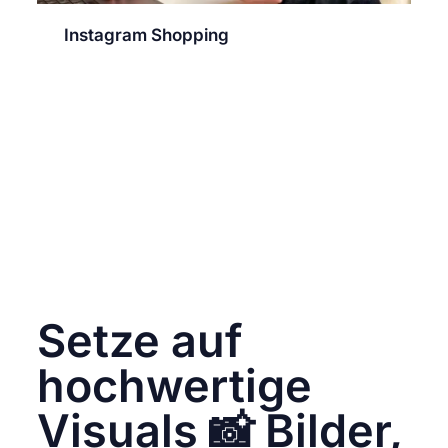
Willkommen zum ultimativen Leitfaden
für
Instagram Shopping
! 🌟 Wenn es darum
geht, deine Produkte auf Instagram zu
verkaufen, ist die richtige Strategie
entscheidend. Mit diesen 5 Top-Tipps wirst du
deinen Verkauf auf der Plattform maximieren
und deine Produkte mit Stil präsentieren.
Mit Instagram Shopping kannst du deine
Produkte direkt in Beiträgen und Stories
präsentieren. Die Integration des Shopping
Features kann einen signifikanten Einfluss auf
deinen Umsatz haben. Hier erfährst du, wie
du das Beste aus dieser Funktion herausholst.
Setze auf
hochwertige
Visuals 📸 Bilder,