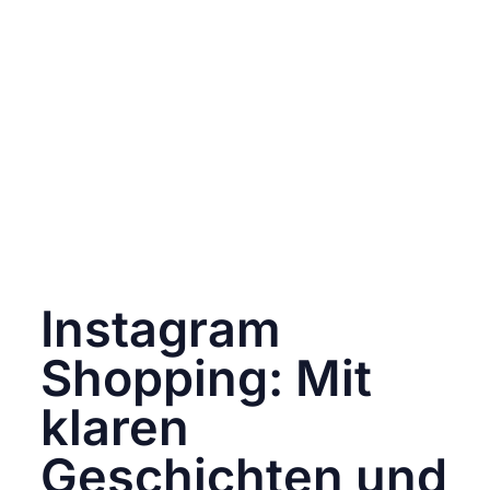
ernst nimmst.
Die Gewährleistung eines reibungslosen
Kaufprozesses von Anfang bis Ende,
verbunden mit klaren
Kommunikationsrichtlinien, stärkt nicht nur
das Vertrauen der Kunden, sondern ermutigt
sie auch, den entscheidenden Schritt vom
Interessenten zum Käufer zu gehen. Das Ziel
ist es, dass deine Kunden nicht nur einmal
kaufen, sondern zu wiederkehrenden Käufern
werden. 💳🛍️
Instagram
Shopping: Mit
klaren
Geschichten und