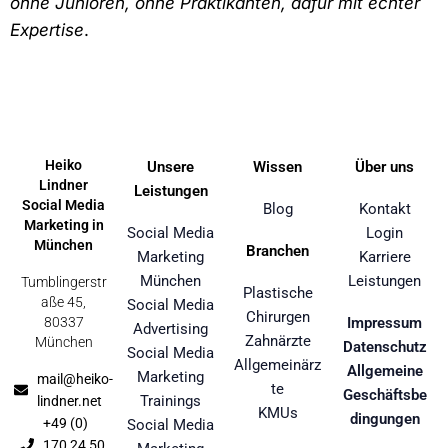
ohne Junioren, ohne Praktikanten, dafür mit echter
Expertise
.
Heiko
Unsere
Wissen
Über uns
Lindner
Leistungen
Social Media
Blog
Kontakt
Marketing in
Social Media
Login
München
Branchen
Marketing
Karriere
München
Leistungen
Tumblingerstr
Plastische
aße 45,
Social Media
Chirurgen
80337
Impressum
Advertising
Zahnärzte
München
Datenschutz
Social Media
Allgemeinärz
Allgemeine
Marketing
mail@heiko-
te
Geschäftsbe
Trainings
lindner.net
KMUs
dingungen
+49 (0)
Social Media
170 24 50