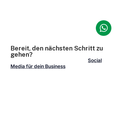
gemeinsam deine digitale Präsenz, wobei jede
Aktion auf die Erreichung deiner
Geschäftsziele ausgerichtet ist. Das Resultat?
Eine authentische, fesselnde und
wirkungsvolle Social Media Präsenz, die dein
Unternehmen als Vorreiter im Markt für Social
Media Marketing positioniert.
Bereit, den nächsten Schritt zu
gehen?
Wenn du bereit bist, die Kraft von
Social
Media für dein Business
zu nutzen, dann lass
uns gemeinsam daran arbeiten. Vielleicht
interessierst du dich für unseren exklusiven
Social Media Workshop, in dem ich dir und
anderen Unternehmern zeige, wie du Social
Media effektiv einsetzen kannst. Schau vorbei
und erweitere dein Wissen über Social Media
Marketing.
Erfolgreiches Social Media Marketing erfordert
Fachwissen, Engagement und eine