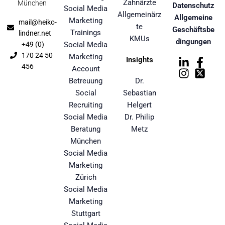
Zahnärzte
München
Datenschutz
Social Media
Allgemeinärz
Allgemeine
Marketing
mail@heiko-
te
Geschäftsbe
Trainings
lindner.net
KMUs
dingungen
+49 (0)
Social Media
170 24 50
Marketing
Insights
456
Account
Betreuung
Dr.
Social
Sebastian
Recruiting
Helgert
Social Media
Dr. Philip
Beratung
Metz
München
Social Media
Marketing
Zürich
Social Media
Marketing
Stuttgart