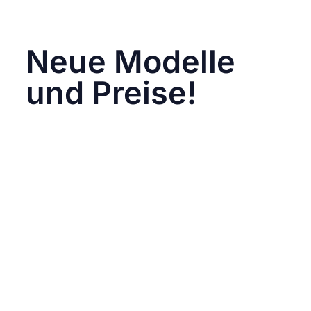
und Weise, wie wir diese Plattformen nutzen,
drastisch beeinflussen wird.
Neue Modelle
und Preise!
Ab sofort plant Instagram, Geld für die
Nutzung seiner Plattform zu verlangen. Die
genaue Struktur der Kosten ist auch schon
bekannt, User werden gefragt, ob sie
Instagram mit Werbung nutzen wollen oder
ohne. Zweiteres bedeutet, dass der User
einem monatliche Abo-Modell zustimmt. Ein
Abonnement für die werbefreie Webversion
soll etwa zehn Euro monatlich kosten,
während auf dem Smartphone 13 Euro fällig
werden. Ab 1. März 2024 sollen Nutzer, die
beide Dienste gemeinsam nutzen möchten,
zusätzlich bis zu acht Euro blechen.