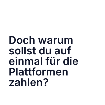
Meta rechtfertigt die Erhöhung des
Nutzungspreises für die App damit, dass sie
Provisionen an die Betreiber der App-Stores,
wie Apple und Google, entrichten müssen.
Diese Kosten entfallen bei der Nutzung der
Website.
Doch warum
sollst du auf
einmal für die
Plattformen
zahlen?
Facebook und Instagram finanzieren sich
bisher durch personalisierte Werbung, was die
kostenlosen Dienste ermöglicht.
Doch jetzt
hat die EU solche Werbepraktiken