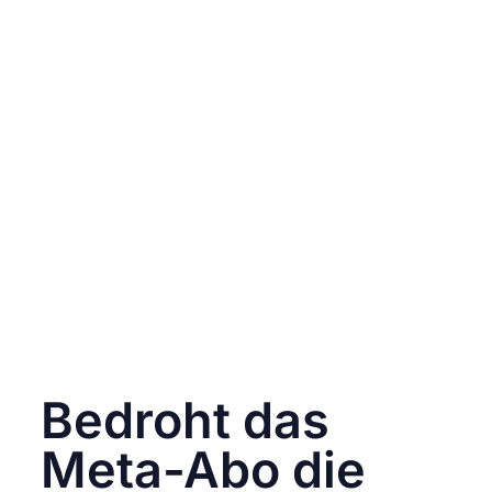
europäischen Wirtschaftsraum. Meta hat
bereits verkündet, den Anweisungen
nachzukommen, da andernfalls eine Strafe
von bis zu
vier Prozent des weltweiten
Unternehmensumsatzes
droht. Ein herber
Schlag für das Unternehmen, denn bislang
hatte Meta die Einführung kostenpflichtiger
Abonnements mit dem Argument abgelehnt,
dass die Dienste für alle offen sein sollten –
unabhängig vom finanziellen Hintergrund der
User:innen.
Es bleibt spannend denn Meta wird sich
sicherlich etwas einfallen lassen um seinem
Grundsatz zu folgen und sein
Geschäftsmodell zu verteidigen.
Bedroht das
Meta-Abo die