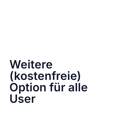
Seit Sommer 2023 ist in Norwegen bereits
ein solches Verbot in Kraft. Ab August sah
sich der Meta-Konzern täglich
mit
Geldstrafen
in Höhe von etwa
85.000
Euro
konfrontiert, da das Unternehmen die
Privatsphäre der Nutzer durch personalisierte
Werbung ohne ausdrückliche Zustimmung
verletzte. Die EU hat nun das Verbot
ausgeweitet.
Weitere
(kostenfreie)
Option für alle
User
Die Veränderung betrifft etwa 250 Millionen
Nutzerinnen und Nutzer in der EU und dem