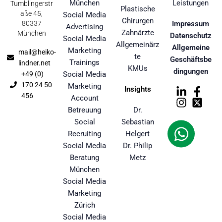
München
Leistungen
Tumblingerstr
Plastische
aße 45,
Social Media
Chirurgen
80337
Impressum
Advertising
Zahnärzte
München
Datenschutz
Social Media
Allgemeinärz
Allgemeine
Marketing
mail@heiko-
te
Geschäftsbe
Trainings
lindner.net
KMUs
dingungen
+49 (0)
Social Media
170 24 50
Marketing
Insights
456
Account
Betreuung
Dr.
Social
Sebastian
Recruiting
Helgert
Social Media
Dr. Philip
Beratung
Metz
München
Social Media
Marketing
Zürich
Social Media